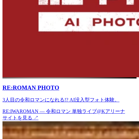
RE:ROMAN PHOTO
3人目の令和ロマンになれる!? AI没入型フォト体験。
RE:IWAROMAN — 令和ロマン 単独ライブ@Kアリーナ
サイトを見る
↗