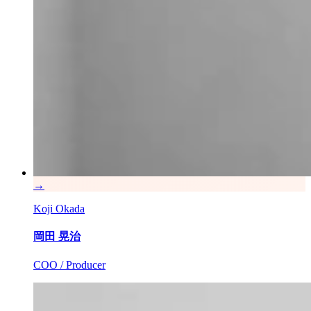
→
Koji Okada
岡田 晃治
COO / Producer