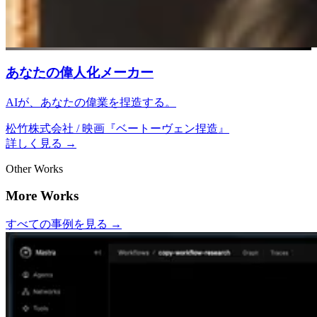
あなたの偉人化メーカー
AIが、あなたの偉業を捏造する。
松竹株式会社 / 映画『ベートーヴェン捏造』
詳しく見る
→
Other Works
More Works
すべての事例を見る
→