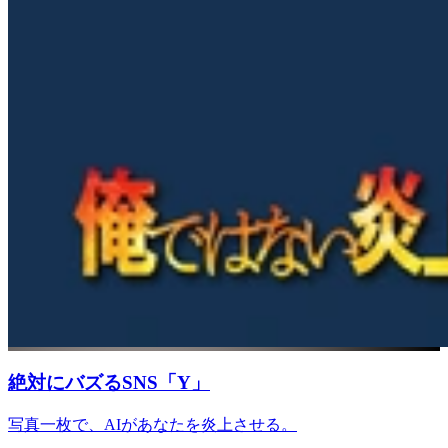
絶対にバズるSNS「Y」
写真一枚で、AIがあなたを炎上させる。