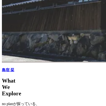
島宿 栞
What
We
Explore
no planが探っている、