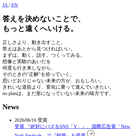
JA
/
EN
答えを決めないことで、
もっと遠くへいける。
正しさより、動き出すこと。
答えはあとから見つければいい。
まずは、動く。話す。つくってみる。
想像と実験のあいだを
何度も行き来しながら、
そのときの"正解"を拾っていく。
思いどおりじゃない未来の方が、おもしろい。
きれいな道筋より、変化に乗って進んでいきたい。
no planは、まだ形になっていない未来の味方です。
News
2026/06/16
受賞
受賞
『絶対にバズるSNS「Y」』、国際広告賞「New
York Festivals」で『銅賞』を受賞