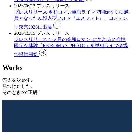
2026/06/12
プレスリリース
プレスリリース
令和ロマン単独ライブで開始すぐに満
員となったAI没入型フォト『ユメフォト』、コンテン
ツ東京2026に出展
2026/05/15
プレスリリース
プレスリリース
"3人目の令和ロマン"になれる!? 会場
限定AI体験「RE:ROMAN PHOTO」を単独ライブ会場
で提供開始
Works
答えを決めず、
見つけだした。
そのときの"正解"